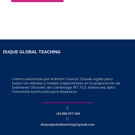
DUQUE GLOBAL TEACHING
Centro autorizado por el British Council. Clases inglés para
todas las edades y niveles. Especialistas en la preparación de
Exámenes Oficiales de Cambridge: PET, FCE, Advanced, Aptis.
Formación bonificada para empresas
+34 656 977 644
duqueglobalteaching@gmail.com