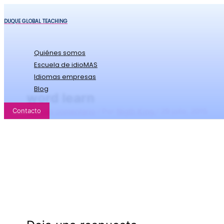
Ir
Nombre*
Corre
al
electr
DUQUE GLOBAL TEACHING
contenido
Quiénes somos
Escuela de idioMAS
Idiomas empresas
Blog
word learn
Contacto
Deja un comentario
/ Por
Nigth King
/
29 julio, 2015