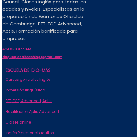
Council. Clases inglés para todas las
edades y niveles. Especialistas en la
preparación de Exámenes Oficiales
de Cambridge: PET, FCE, Advanced,
Aptis. Formación bonificada para
empresas
+34 656 977 644
duqueglobalteaching@gmail.com
ESCUELA DE IDIO-MÁS
Cursos generales Inglés
Inmersión lingüística
PET, FCE, Advanced, Aptis
Habilitación Aptis Advanced
Clases online
Inglés Profesional adultos