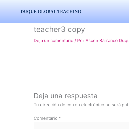
Ir
al
DUQUE GLOBAL TEACHING
contenido
teacher3 copy
Deja un comentario
/ Por
Ascen Barranco Duq
Deja una respuesta
Tu dirección de correo electrónico no será pub
Comentario
*