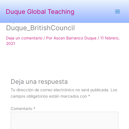
Ir
al
Duque Global Teaching
contenido
Diploma Academia
Duque_BritishCouncil
Deja un comentario
/ Por
Ascen Barranco Duque
/
11 febrero,
2021
Deja una respuesta
Tu dirección de correo electrónico no será publicada.
Los
campos obligatorios están marcados con
*
Comentario
*