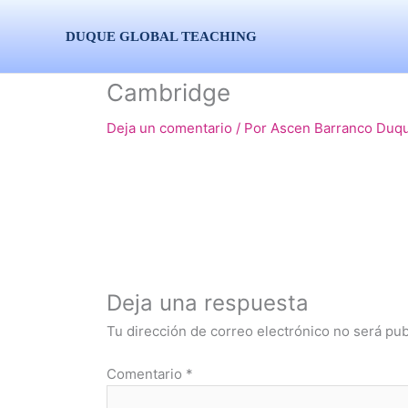
Ir
al
DUQUE GLOBAL TEACHING
contenido
Cambridge
Deja un comentario
/ Por
Ascen Barranco Duq
Deja una respuesta
Tu dirección de correo electrónico no será pub
Comentario
*