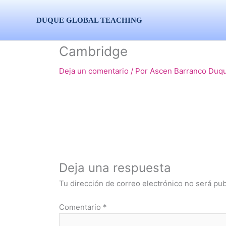
Ir
al
DUQUE GLOBAL TEACHING
contenido
Cambridge
Deja un comentario
/ Por
Ascen Barranco Duq
Deja una respuesta
Tu dirección de correo electrónico no será pub
Comentario
*