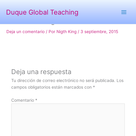
Ir
al
Duque Global Teaching
contenido
Asesoria Integral
Deja un comentario
/ Por
Nigth King
/
3 septiembre, 2015
Deja una respuesta
Tu dirección de correo electrónico no será publicada.
Los
campos obligatorios están marcados con
*
Comentario
*