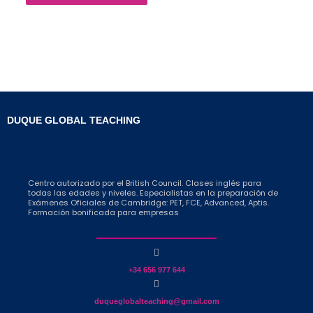
DUQUE GLOBAL TEACHING
Centro autorizado por el British Council. Clases inglés para
todas las edades y niveles. Especialistas en la preparación de
Exámenes Oficiales de Cambridge: PET, FCE, Advanced, Aptis.
Formación bonificada para empresas
+34 656 977 644
duqueglobalteaching@gmail.com