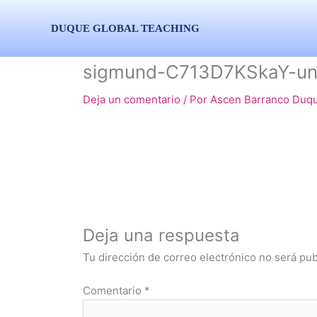
Ir
al
DUQUE GLOBAL TEACHING
contenido
sigmund-C713D7KSkaY-un
Deja un comentario
/ Por
Ascen Barranco Duq
Deja una respuesta
Tu dirección de correo electrónico no será pub
Comentario
*