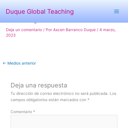
Ir
al
Duque Global Teaching
contenido
Cambridge2-1
Deja un comentario
/ Por
Ascen Barranco Duque
/
4 marzo,
2023
←
Medios anterior
Deja una respuesta
Tu dirección de correo electrónico no será publicada.
Los
campos obligatorios están marcados con
*
Comentario
*